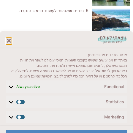
6 דברים שאפשר לעשות בראש הנקרה
לקרוא בבלוג שלי
אנחנו מכבדים את פרטיותך.
ייעדים מומלצים
באתר זה אנו עושים שימוש בקובצי העוגיות, המסייעים לנו לשפר את חוויית
המשתמש שלך, להציע תוכן מותאם אישית ולנתח את התנועה.
מדריכים ועזרים
באפשרותך לבחור אילו קובצי עוגיות תרצה לאפשר בהתאמה אישית. לחץ על קבל
הכל כדי להסכים או על דחיה הכל כדי לסרב לקובצי העוגיות שאינם חיוניים.
סוגי טיולים
Functional
Always active
צרו קשר (לא בשבת)
Statistics
לשליחת הודעת וואטסאפ
veyatsati.laolam@gmail.com
Marketing