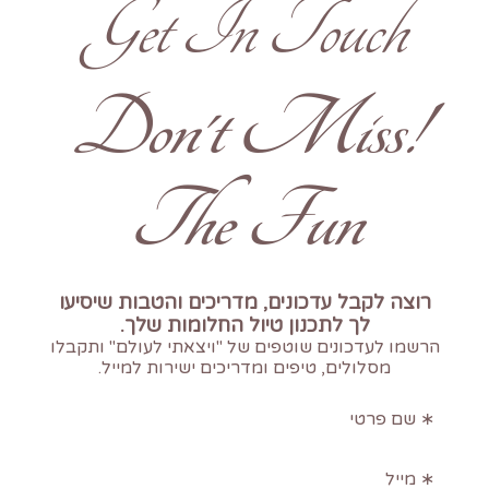
Get In Touch
!Don't Miss
The Fun