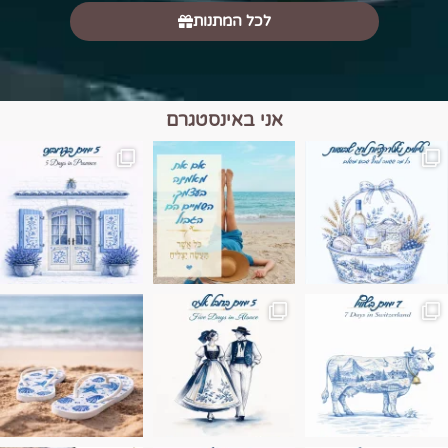
לכל המתנות
אני באינסטגרם
מים הם הגבול 💙🩵
ונופים בחבל אלזס צרפת
ה בחופשה שבו הכל נהיה פשוט יותר. החול, הי
Instagram post 17994326828955248
Instagram post 18