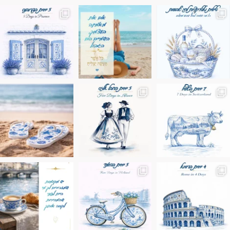
מים הם הגבול 💙🩵
ונופים בחבל אלזס צרפת
ה בחופשה שבו הכל נהיה פשוט יותר. החול, הי
Instagram post 17994326828955248
Instagram post 18