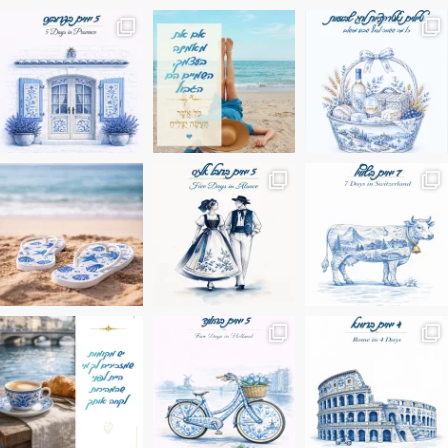
מים הם הגבול 💙🩵
ונופים בחבל אלזס צרפת
ה בחופשה שבו הכל נהיה פשוט יותר. החול, הי
Instagram post 17994326828955248
Instagram post 18