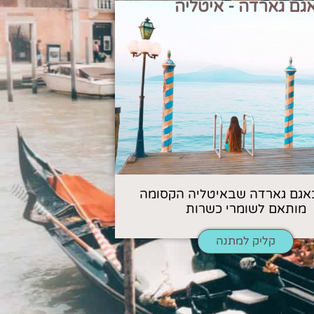
גם גארדה - איטליה
אגם גארדה שבאיטליה הקסומה
מותאם לשומרי כשרות
קליק למתנה