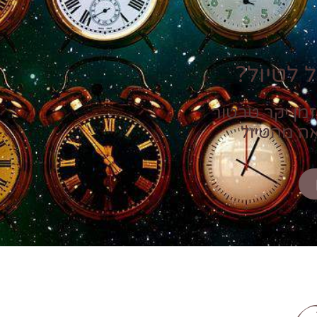
 לטיול?
זמן יקר טרטור
אה מהטיול