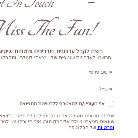
t In Touch
!Don't Miss The Fun