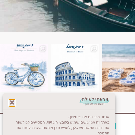
ן. רומא היא אחת
Instagram post 18087423191462101
אנחנו מכבדים את פרטיותך.
באתר זה אנו עושים שימוש בקובצי העוגיות, המסייעים לנו לשפר
צרו קשר (לא בשבת)
את חוויית המשתמש שלך, להציע תוכן מותאם אישית ולנתח את
התנועה.