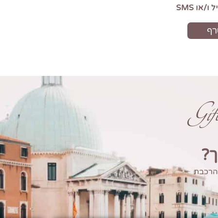
Gi
ך?
 הרכבת