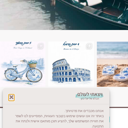
ן. רומא היא אחת
Instagram post 18087423191462101
אנחנו מכבדים את פרטיותך.
באתר זה אנו עושים שימוש בקובצי העוגיות, המסייעים לנו לשפר
צרו קשר (לא בשבת)
את חוויית המשתמש שלך, להציע תוכן מותאם אישית ולנתח את
התנועה.