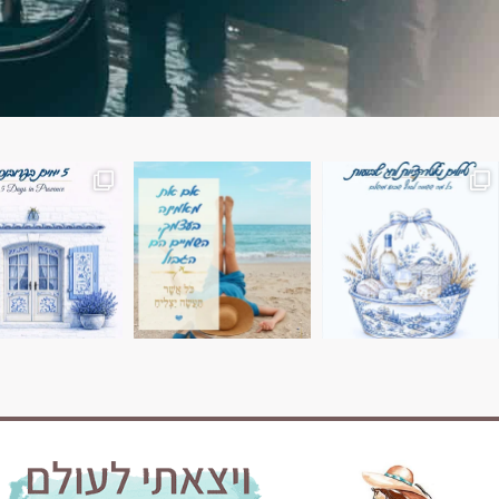
השמים הם הגבול 💙🩵
7 ימים בשוויץ, טיול של טבע, הרים וחוויות בלתי נשכח
טיול בין 