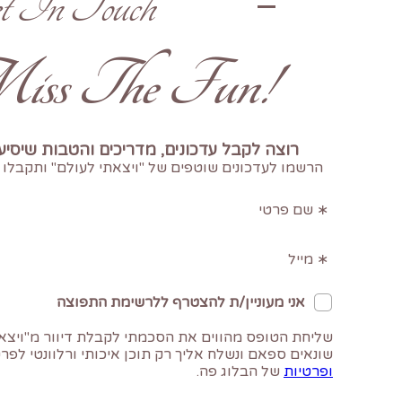
t In Touch
!Don't Miss The Fun