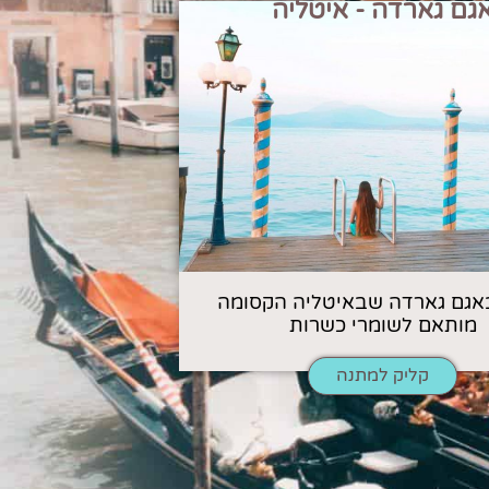
גם גארדה - איטליה
אגם גארדה שבאיטליה הקסומה
מותאם לשומרי כשרות
קליק למתנה