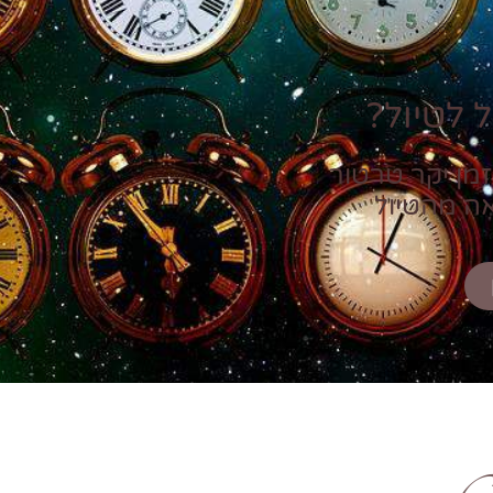
 לטיול?
זמן יקר טרטור
אה מהטיול