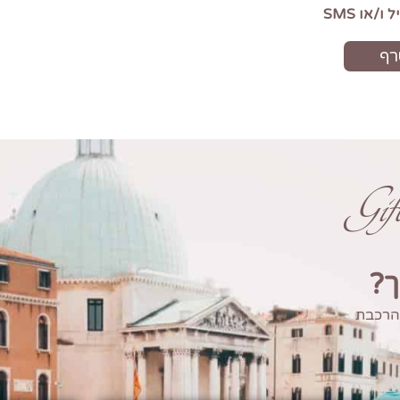
Gi
ך?
 הרכבת