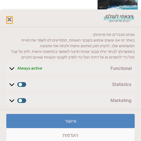
לקרוא בבלוג שלי
אנחנו מכבדים את פרטיותך.
ייעדים מומלצים
באתר זה אנו עושים שימוש בקובצי העוגיות, המסייעים לנו לשפר את חוויית
המשתמש שלך, להציע תוכן מותאם אישית ולנתח את התנועה.
מדריכים ועזרים
באפשרותך לבחור אילו קובצי עוגיות תרצה לאפשר בהתאמה אישית. לחץ על קבל
הכל כדי להסכים או על דחיה הכל כדי לסרב לקובצי העוגיות שאינם חיוניים.
סוגי טיולים
Functional
Always active
צרו קשר (לא בשבת)
Statistics
לשליחת הודעת וואטסאפ
veyatsati.laolam@gmail.com
Marketing
הצהרת נגישות
אישור
מדיניות פרטיות // תנאי שימוש באתר
העדפות
זכויות היוצרים באתר על כל התכנים שמורים ליעל כהן