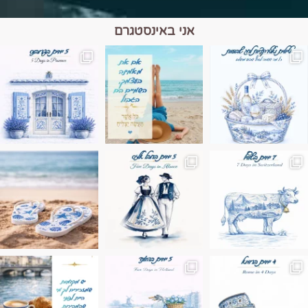
אני באינסטגרם
מים הם הגבול 💙🩵
ונופים בחבל אלזס צרפת
ה בחופשה שבו הכל נהיה פשוט יותר. החול, הי
Instagram post 17994326828955248
Instagram post 18