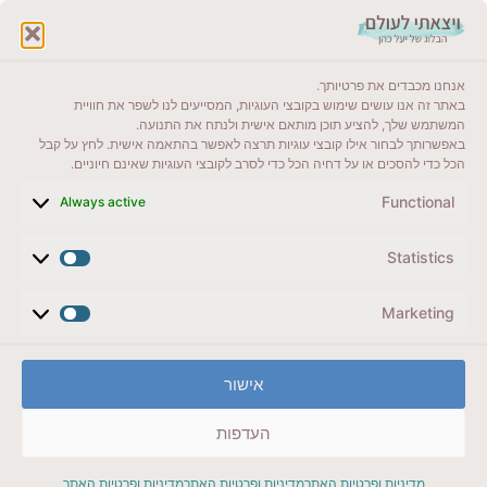
לקרוא בבלוג שלי
אנחנו מכבדים את פרטיותך.
ייעדים מומלצים
באתר זה אנו עושים שימוש בקובצי העוגיות, המסייעים לנו לשפר את חוויית
המשתמש שלך, להציע תוכן מותאם אישית ולנתח את התנועה.
מדריכים ועזרים
באפשרותך לבחור אילו קובצי עוגיות תרצה לאפשר בהתאמה אישית. לחץ על קבל
הכל כדי להסכים או על דחיה הכל כדי לסרב לקובצי העוגיות שאינם חיוניים.
סוגי טיולים
Functional
Always active
צרו קשר (לא בשבת)
Statistics
לשליחת הודעת וואטסאפ
veyatsati.laolam@gmail.com
Marketing
הצהרת נגישות
אישור
מדיניות פרטיות // תנאי שימוש באתר
העדפות
זכויות היוצרים באתר על כל התכנים שמורים ליעל כהן
מדיניות ופרטיות האתר
מדיניות ופרטיות האתר
מדיניות ופרטיות האתר