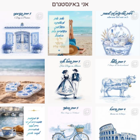
אני באינסטגרם
מים הם הגבול 💙🩵
ונופים בחבל אלזס צרפת
ה בחופשה שבו הכל נהיה פשוט יותר. החול, הי
Instagram post 17994326828955248
Instagram post 18