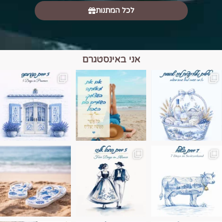
לכל המתנות
אני באינסטגרם
מים הם הגבול 💙🩵
ונופים בחבל אלזס צרפת
ה בחופשה שבו הכל נהיה פשוט יותר. החול, הי
Instagram post 17994326828955248
Instagram post 18