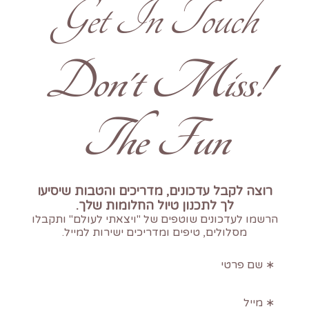
Get In Touch
!Don't Miss
The Fun