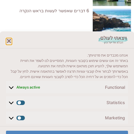
6 דברים שאפשר לעשות בראש הנקרה
לקרוא בבלוג שלי
אנחנו מכבדים את פרטיותך.
ייעדים מומלצים
באתר זה אנו עושים שימוש בקובצי העוגיות, המסייעים לנו לשפר את חוויית
המשתמש שלך, להציע תוכן מותאם אישית ולנתח את התנועה.
מדריכים ועזרים
באפשרותך לבחור אילו קובצי עוגיות תרצה לאפשר בהתאמה אישית. לחץ על קבל
הכל כדי להסכים או על דחיה הכל כדי לסרב לקובצי העוגיות שאינם חיוניים.
סוגי טיולים
Functional
Always active
צרו קשר (לא בשבת)
Statistics
לשליחת הודעת וואטסאפ
veyatsati.laolam@gmail.com
Marketing