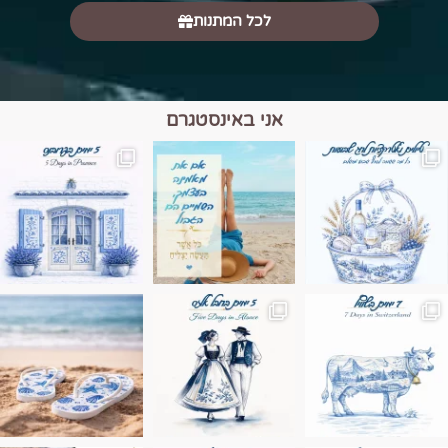
לכל המתנות
אני באינסטגרם
מים הם הגבול 💙🩵
ונופים בחבל אלזס צרפת
ה בחופשה שבו הכל נהיה פשוט יותר. החול, הי
Instagram post 17994326828955248
Instagram post 18