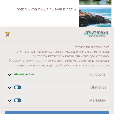
6 דברים שאפשר לעשות בראש הנקרה
לקרוא בבלוג שלי
אנחנו מכבדים את פרטיותך.
ייעדים מומלצים
באתר זה אנו עושים שימוש בקובצי העוגיות, המסייעים לנו לשפר את חוויית
המשתמש שלך, להציע תוכן מותאם אישית ולנתח את התנועה.
מדריכים ועזרים
באפשרותך לבחור אילו קובצי עוגיות תרצה לאפשר בהתאמה אישית. לחץ על קבל
הכל כדי להסכים או על דחיה הכל כדי לסרב לקובצי העוגיות שאינם חיוניים.
סוגי טיולים
Functional
Always active
צרו קשר (לא בשבת)
Statistics
לשליחת הודעת וואטסאפ
veyatsati.laolam@gmail.com
Marketing