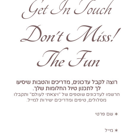
Get In Touch
!Don't Miss
The Fun