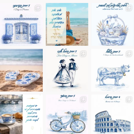
מים הם הגבול 💙🩵
ונופים בחבל אלזס צרפת
ה בחופשה שבו הכל נהיה פשוט יותר. החול, הי
Instagram post 17994326828955248
Instagram post 18