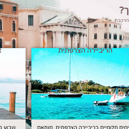
ך?
 הרכבת
הריביירה הצרפתית
א
 ימים חלומיים בריביירה הצרפתית, מותאם
שבוע ב