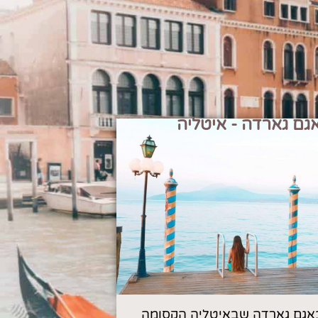
גם גארדה - איטליה
אגם גארדה שבאיטליה הקסומה