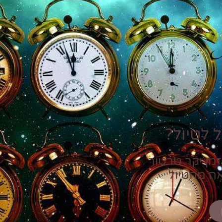
P
 לטיול?
זמן יקר טרטור
אה מהטיול