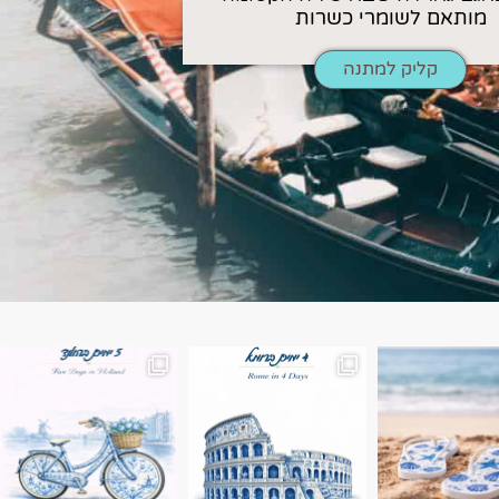
מותאם לשומרי כשרות
קליק למתנה
ן. רומא היא אחת
Instagram post 18087423191462101