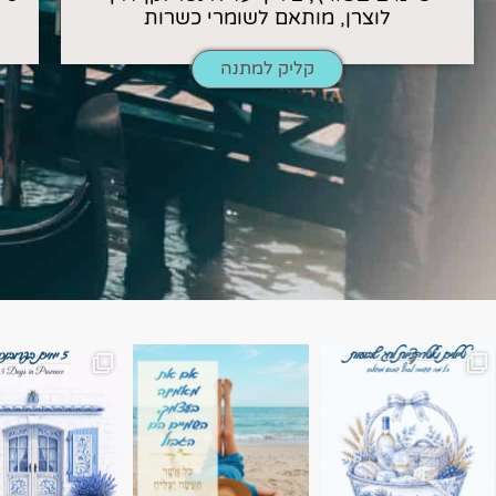
לוצרן, מותאם לשומרי כשרות
קליק למתנה
השמים הם הגבול 💙🩵
7 ימים בשוויץ, טיול של טבע, הרים וחוויות בלתי נשכח
טיול בין 