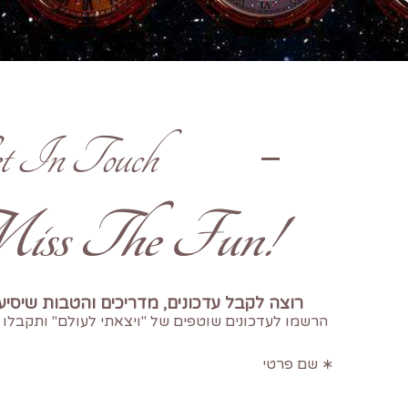
t In Touch
!Don't Miss The Fun