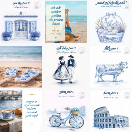
מים הם הגבול 💙🩵
ונופים בחבל אלזס צרפת
ה בחופשה שבו הכל נהיה פשוט יותר. החול, הי
Instagram post 17994326828955248
Instagram post 18