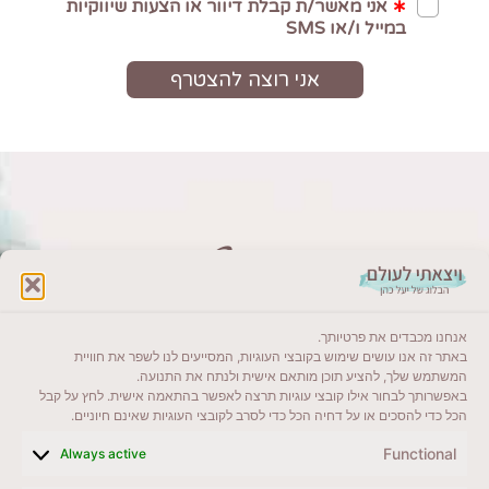
Gift Maps
אנחנו מכבדים את פרטיותך.
באתר זה אנו עושים שימוש בקובצי העוגיות, המסייעים לנו לשפר את חוויית
המשתמש שלך, להציע תוכן מותאם אישית ולנתח את התנועה.
מהו המסלול שהכי מעניין
באפשרותך לבחור אילו קובצי עוגיות תרצה לאפשר בהתאמה אישית. לחץ על קבל
הכל כדי להסכים או על דחיה הכל כדי לסרב לקובצי העוגיות שאינם חיוניים.
אותך?
Functional
Always active
צריכים עזרה בתכנון מסלול לטיול? במקום לבזבז זמן