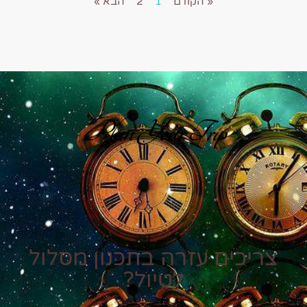
« הקודם
1
2
הבא »
Plan Your Trip
צריכים עזרה בתכנון מסלול
לטיול?