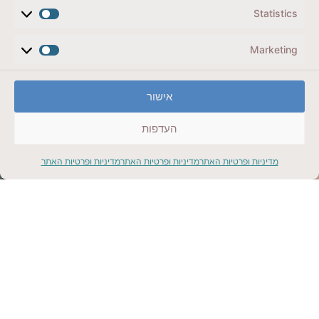
בניסיון הרכבת מסלול, קבלו אותו מתנה ממני ישירות למייל
Statistics
שלכם.
Marketing
אישור
שוויץ
העדפות
מדיניות ופרטיות האתר
מדיניות ופרטיות האתר
מדיניות ופרטיות האתר
5 ימים בשוויץ, ציריך עד אינטרלקן דרך לוצרן, מותאם