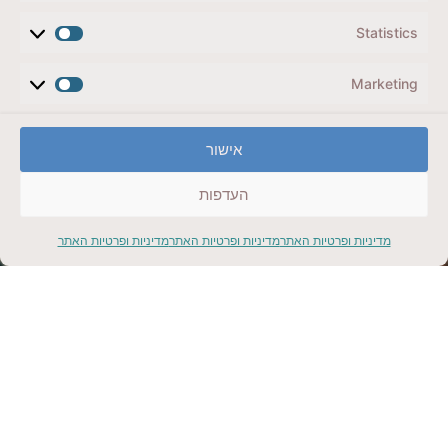
5 ימים בשוויץ, ציריך עד אינטרלקן דרך לוצרן, מותאם
לשומרי כשרות
Statistics
קליק למתנה
Marketing
אישור
העדפות
הריביירה הצרפתית
מדיניות ופרטיות האתר
מדיניות ופרטיות האתר
מדיניות ופרטיות האתר