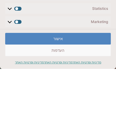
5 ימים בשוויץ, ציריך עד אינטרלקן דרך לוצרן, מותאם
לשומרי כשרות
Statistics
קליק למתנה
Marketing
אישור
העדפות
הריביירה הצרפתית
מדיניות ופרטיות האתר
מדיניות ופרטיות האתר
מדיניות ופרטיות האתר