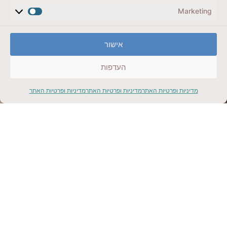
Marketing
אישור
העדפות
5 ימים בשוויץ, ציריך עד אינטרלקן דרך לוצרן, מותאם
לשומרי כשרות
מדיניות ופרטיות האתר
מדיניות ופרטיות האתר
מדיניות ופרטיות האתר
קליק למתנה
הריביירה הצרפתית