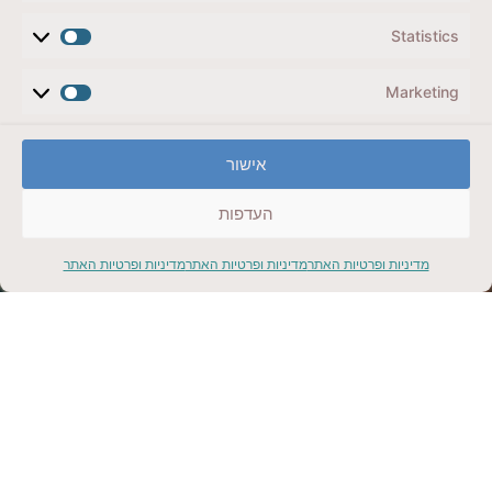
5 ימים בשוויץ, ציריך עד אינטרלקן דרך לוצרן, מותאם
לשומרי כשרות
Statistics
קליק למתנה
Marketing
אישור
העדפות
הריביירה הצרפתית
מדיניות ופרטיות האתר
מדיניות ופרטיות האתר
מדיניות ופרטיות האתר