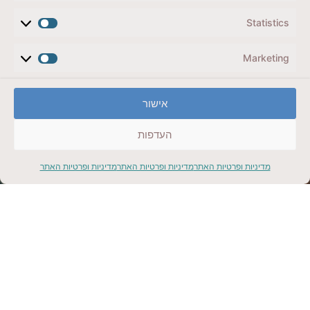
5 ימים בשוויץ, ציריך עד אינטרלקן דרך לוצרן, מותאם
לשומרי כשרות
Statistics
קליק למתנה
Marketing
אישור
העדפות
הריביירה הצרפתית
מדיניות ופרטיות האתר
מדיניות ופרטיות האתר
מדיניות ופרטיות האתר