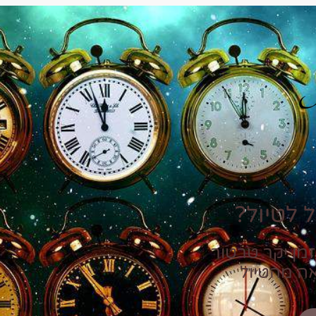
P
 לטיול?
זמן יקר טרטור
אה מהטיול