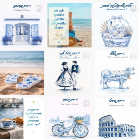
מים הם הגבול 💙🩵
ונופים בחבל אלזס צרפת
ה בחופשה שבו הכל נהיה פשוט יותר. החול, הי
Instagram post 17994326828955248
Instagram post 18