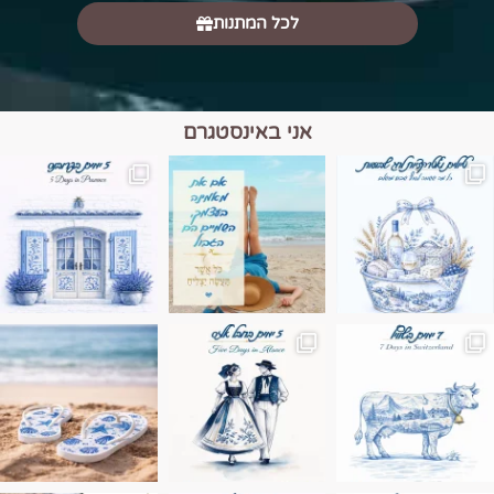
לכל המתנות
אני באינסטגרם
מים הם הגבול 💙🩵
ונופים בחבל אלזס צרפת
ה בחופשה שבו הכל נהיה פשוט יותר. החול, הי
Instagram post 17994326828955248
Instagram post 18