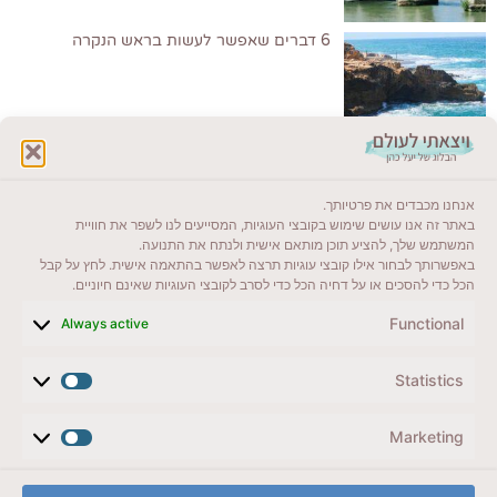
6 דברים שאפשר לעשות בראש הנקרה
לקרוא בבלוג שלי
אנחנו מכבדים את פרטיותך.
ייעדים מומלצים
באתר זה אנו עושים שימוש בקובצי העוגיות, המסייעים לנו לשפר את חוויית
המשתמש שלך, להציע תוכן מותאם אישית ולנתח את התנועה.
מדריכים ועזרים
באפשרותך לבחור אילו קובצי עוגיות תרצה לאפשר בהתאמה אישית. לחץ על קבל
הכל כדי להסכים או על דחיה הכל כדי לסרב לקובצי העוגיות שאינם חיוניים.
סוגי טיולים
Functional
Always active
צרו קשר (לא בשבת)
Statistics
לשליחת הודעת וואטסאפ
veyatsati.laolam@gmail.com
Marketing