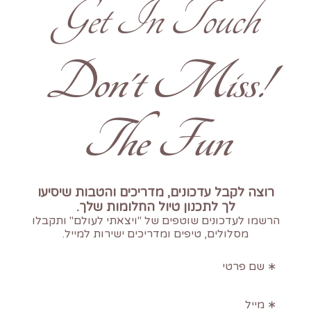
Get In Touch
!Don't Miss
The Fun