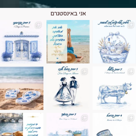
אני באינסטגרם
מים הם הגבול 💙🩵
ונופים בחבל אלזס צרפת
ה בחופשה שבו הכל נהיה פשוט יותר. החול, הי
Instagram post 17994326828955248
Instagram post 18