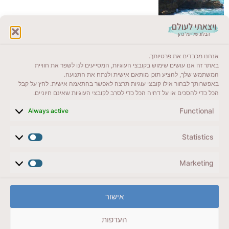
לקרוא בבלוג שלי
אנחנו מכבדים את פרטיותך.
ייעדים מומלצים
באתר זה אנו עושים שימוש בקובצי העוגיות, המסייעים לנו לשפר את חוויית
המשתמש שלך, להציע תוכן מותאם אישית ולנתח את התנועה.
מדריכים ועזרים
באפשרותך לבחור אילו קובצי עוגיות תרצה לאפשר בהתאמה אישית. לחץ על קבל
הכל כדי להסכים או על דחיה הכל כדי לסרב לקובצי העוגיות שאינם חיוניים.
סוגי טיולים
Functional
Always active
צרו קשר (לא בשבת)
Statistics
לשליחת הודעת וואטסאפ
veyatsati.laolam@gmail.com
Marketing
הצהרת נגישות
אישור
מדיניות פרטיות // תנאי שימוש באתר
העדפות
זכויות היוצרים באתר על כל התכנים שמורים ליעל כהן