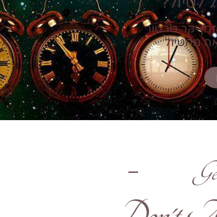
 לטיול?
זמן יקר טרטור
אה מהטיול
Ge