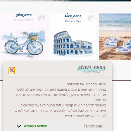
ן. רומא היא אחת
Instagram post 18087423191462101
אנחנו מכבדים את פרטיותך.
באתר זה אנו עושים שימוש בקובצי העוגיות, המסייעים לנו לשפר
צרו קשר (לא בשבת)
את חוויית המשתמש שלך, להציע תוכן מותאם אישית ולנתח את
התנועה.
לשליחת הודעת וואטסאפ
באפשרותך לבחור אילו קובצי עוגיות תרצה לאפשר בהתאמה
אישית. לחץ על קבל הכל כדי להסכים או על דחיה הכל כדי לסרב
veyatsati.laolam@gmail.com
לקובצי העוגיות שאינם חיוניים.
Functional
Always active