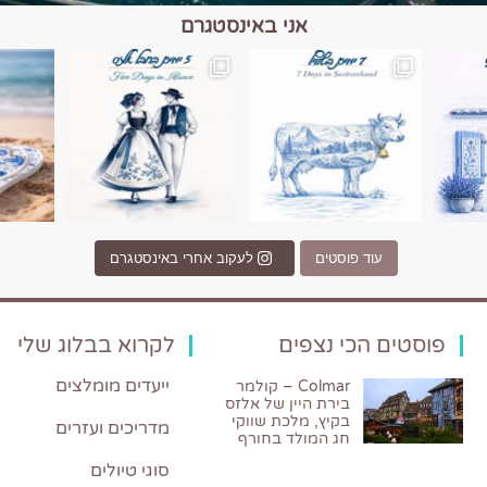
אני באינסטגרם
כפרים, יין ונופים בחבל אלזס צרפת
יש רגע כזה בחופשה שבו הכל נהיה פשוט יותר. החול, הי
יש ערים בעולם שמרגישות כמו מסע בזמ
עוד פוסטים
לעקוב אחרי באינסטגרם
פוסטים הכי נצפים
לקרוא בבלוג שלי
ייעדים מומלצים
Colmar – קולמר
בירת היין של אלזס
בקיץ, מלכת שווקי
מדריכים ועזרים
חג המולד בחורף
סוגי טיולים