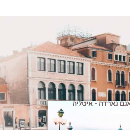
גם גארדה - איטליה