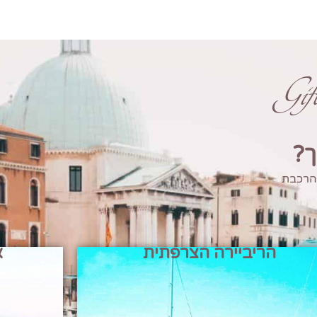
Gi
ך?
 הרכבת
הריביירה הצרפתית
א