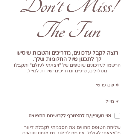
!Don't Miss
The Fun