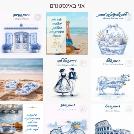
אני באינסטגרם
מים הם הגבול 💙🩵
ונופים בחבל אלזס צרפת
ה בחופשה שבו הכל נהיה פשוט יותר. החול, הי
Instagram post 17994326828955248
Instagram post 18