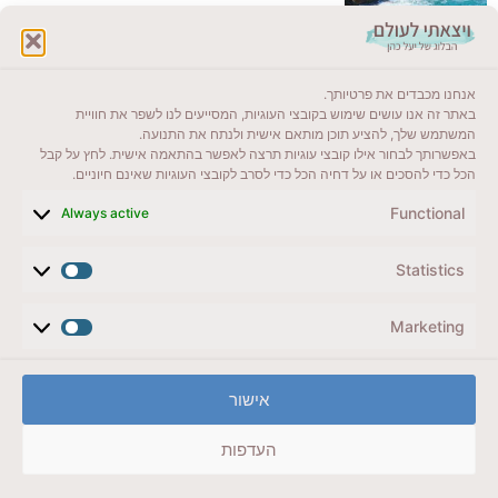
לקרוא בבלוג שלי
אנחנו מכבדים את פרטיותך.
ייעדים מומלצים
באתר זה אנו עושים שימוש בקובצי העוגיות, המסייעים לנו לשפר את חוויית
המשתמש שלך, להציע תוכן מותאם אישית ולנתח את התנועה.
מדריכים ועזרים
באפשרותך לבחור אילו קובצי עוגיות תרצה לאפשר בהתאמה אישית. לחץ על קבל
הכל כדי להסכים או על דחיה הכל כדי לסרב לקובצי העוגיות שאינם חיוניים.
סוגי טיולים
Functional
Always active
צרו קשר (לא בשבת)
Statistics
לשליחת הודעת וואטסאפ
veyatsati.laolam@gmail.com
Marketing
הצהרת נגישות
אישור
מדיניות פרטיות // תנאי שימוש באתר
העדפות
זכויות היוצרים באתר על כל התכנים שמורים ליעל כהן