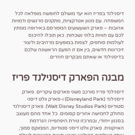
דיסנילנד בפריז הוא יעד מושלם לחופשה מופלאה לכל
המשפחה. עם מגוון אטרקציות, מתקנים מרגשים ודמויות
אהובות – פארק השעשועים המפורסם באירופה ממתין
לכם עם חוויות בלתי נשכחות. כאן תוכלו להיכנס
לעולמות סוחפים, לצפות במופעים מרהיבים וליצור
זיכרונות חדשים, בין אם זו הפעם הראשונה שלכם
בדיסנילנד או שאתם מבקרים חוזרים.
מבנה הפארק דיסנילנד פריז
דיסנילנד פריז מורכב משני פארקים עיקריים. פארק
דיסנילנד (Disneyland Park) ו-פארק וולט דיסני
סטודיוס (Walt Disney Studios Park). פארק דיסנילנד
מחולק לחמישה אזורים קסומים. כל אחד מהם מעוצב
בסגנון ייחודי, ובמרכזו טירת היפהפייה הנרדמת
האייקונית. פארק וולט דיסני סטודיוס, הממוקם סמוך,