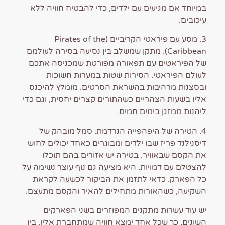
במיוחד אם מגיעים עם ילדים, כדי להבטיח חוויה ללא
עיכובים.
3. מסע עם פיראטי הקריביים (Pirates of the
Caribbean): מתקן שמשלב בין נסיעה בסירה לעולמם
של הפיראטים עם תפאורה מפורטת שמכניסה אתכם
לעולם הפיראטי. הסירות שטות במערות חשוכות
ובסצנות מרהיבות בהשראת הסרטים. מומלץ להיכנס
אליו בשעות הצהריים כשהתורים קצרים יחסית, וגם כדי
ליהנות ממזגן בימים חמים.
4. הטירה של היפהפייה הנרדמת: סמל מובהק של
דיסנילנד פריז שבו ילדים ומבוגרים כאחד יכולים לחוש
את הקסם שבאוויר. בטירה יש אזורים בהם תוכלו
להצטלם עם דמויות. היא מציעה גם נוף עוצר נשימה על
כל הפארק. כדאי לתזמן את הביקור לכשעה לקראת
השקיעה, כשהאורות מתחילים להאיר והקסם מתעצם.
יש עוד עשרות מתקנים המפוזרים בשני הפארקים
השונים, כך שכל אחד ימצא חוויה שמתחברת אליו. בין