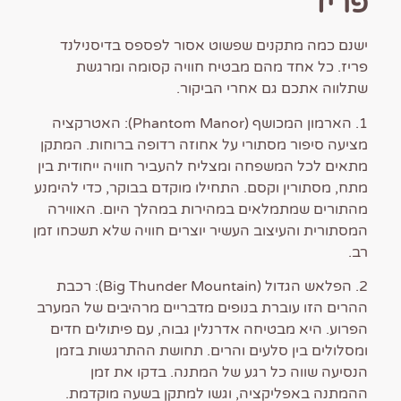
פריז
ישנם כמה מתקנים שפשוט אסור לפספס בדיסנילנד
פריז. כל אחד מהם מבטיח חוויה קסומה ומרגשת
שתלווה אתכם גם אחרי הביקור.
1. הארמון המכושף (Phantom Manor): האטרקציה
מציעה סיפור מסתורי על אחוזה רדופה ברוחות. המתקן
מתאים לכל המשפחה ומצליח להעביר חוויה ייחודית בין
מתח, מסתורין וקסם. התחילו מוקדם בבוקר, כדי להימנע
מהתורים שמתמלאים במהירות במהלך היום. האווירה
המסתורית והעיצוב העשיר יוצרים חוויה שלא תשכחו זמן
רב.
2. הפלאש הגדול (Big Thunder Mountain): רכבת
ההרים הזו עוברת בנופים מדבריים מרהיבים של המערב
הפרוע. היא מבטיחה אדרנלין גבוה, עם פיתולים חדים
ומסלולים בין סלעים והרים. תחושת ההתרגשות בזמן
הנסיעה שווה כל רגע של המתנה. בדקו את זמן
ההמתנה באפליקציה, וגשו למתקן בשעה מוקדמת.