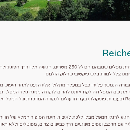
Reich
מפלי רַייכֶנבאך הם סדרת מפלים שגובהם הכולל 250 מטרים. הגישה אליו 
מנו צלל למוות בלש פיקטיבי שרלוק הולמס.
חבורה הנמשך על ידי כבל במעלה מתלול, אליו הגענו לאחר חיפוש מ
נסתי את שם המפל וזה לקח אותנו להרים לנקודה ממנה נולד המפל. תק
Reichenbachfallbahn (בעברית פוניקולר) בעזרתו עולים לנקודה המרכזית של המפל
גיע לרגלי המפל מבלי ללכת לאיבוד, הינה הסיפור המלא של חוויתנ
 של עליה עם הרכב, ונופים משגעים דרך כבישים צרים, מפוטלים וללא רא