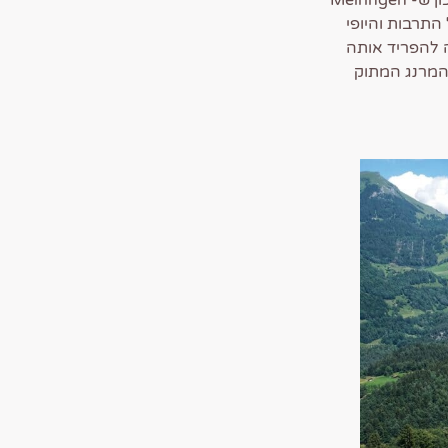
זו עירייה במחוז Interlaken-oberhashli בקנתון ברן שבשוויץ. ממוקם בעמק ירוק תוסס, נכון ש- Meiringen
התרבות והיופי
ה להפריד אותה
המרנג המתוק