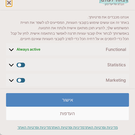
אנחנו מכבדים את פרטיותך.
באתר זה אנו עושים שימוש בקובצי העוגיות, המסייעים לנו לשפר את חוויית
המשתמש שלך, להציע תוכן מותאם אישית ולנתח את התנועה.
איזה פספוס!
באפשרותך לבחור אילו קובצי עוגיות תרצה לאפשר בהתאמה אישית. לחץ על קבל
הכל כדי להסכים או על דחיה הכל כדי לסרב לקובצי העוגיות שאינם חיוניים.
Functional
Always active
לאחר כ- 20 דק' של המתנה אני מתקשרת אליהם, בעלי
מסביר לי שהציוד והחליפות נמצאים בנקודה מרוחקת
Statistics
מנקודת הזינוק ועכשיו הם ממתינים לרכב שיחזיר אותם
לנקודת זינוק. בעלי סיים את המשפט ב"אנחנו הבאים בתור
Marketing
להחליק". בדיעבד בעלי טען שהוא ציין שיש זוג לפנינו אך
את זה לא שמעתי. מתמקמת מול האומגה עם הטלפון,
אישור
דרוכה ללחוץ על כפתור ההקלטה וממתינה. הינה הם!
מתלהבת כמו ילדה, רואה אותם קשורים לחבל ויורדים
העדפות
במורד, מהר מצלמת ה כ ל מההתחלה, הינה פה הילדה
עושה לי שלום אני מחזירה לה, עד הרגע שנוגעים בקרקע.
מדיניות ופרטיות האתר
מדיניות ופרטיות האתר
מדיניות ופרטיות האתר
איזה כיף חושבת לעצמי מבסוטית רצח וחיוך גדול מרוח על