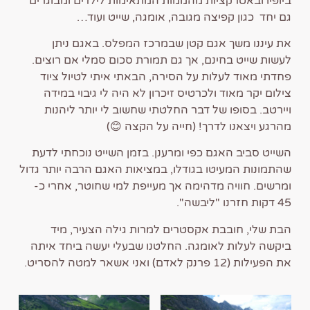
ביופיו ובאטרקציות מהממות המתאימות לילדים ומבוגרים
גם יחד כגון קפיצה מגובה, אומגה, שייט ועוד…
את עיננו משך אגם קטן שבמרכז המפלס. באגם ניתן
לעשות שייט בחינם, אך גם תמורת סכום סמלי אם רוצים.
פחדתי מאוד לעלות על הסירה, הבאתי איתי לטיול ציוד
צילום יקר מאוד ולכרטיס זיכרון לא היה לי גיבוי במידה
ויירטב. בסופו של דבר החלטתי שחשוב לי יותר ליהנות
מהרגע ויצאנו לדרך! (חייה על הקצה 😊)
השייט סביב האגם כפי ומרענן. בזמן השייט נוכחתי לדעת
שהתמונות המעיטו בגודלו, במציאות האגם הרבה יותר גדול
ומרשים. חוויה מדהימה אך מעייפת למי שחוטר, אחרי כ-
45 דקות חזרנו "ליבשה".
הבת שלי, חובבת אקסטרים למרות גילה הצעיר, מיד
ביקשה לעלות לאומגה. החלטנו שבעלי יעשה ביחד איתה
את הפעילות (12 פרנק לאדם) ואני אשאר למטה להסריט.