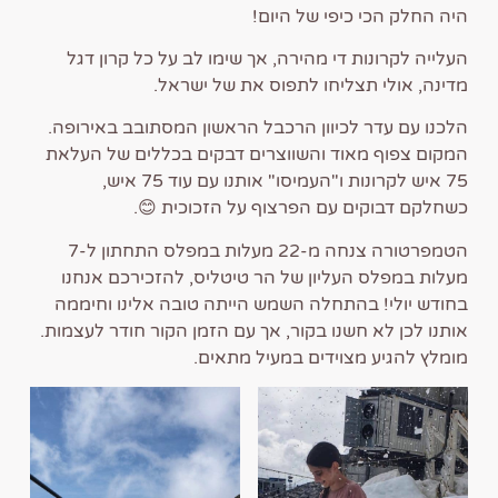
היה החלק הכי כיפי של היום!
העלייה לקרונות די מהירה, אך שימו לב על כל קרון דגל
מדינה, אולי תצליחו לתפוס את של ישראל.
הלכנו עם עדר לכיוון הרכבל הראשון המסתובב באירופה.
המקום צפוף מאוד והשווצרים דבקים בכללים של העלאת
75 איש לקרונות ו"העמיסו" אותנו עם עוד 75 איש,
כשחלקם דבוקים עם הפרצוף על הזכוכית 😊.
הטמפרטורה צנחה מ-22 מעלות במפלס התחתון ל-7
מעלות במפלס העליון של הר טיטליס, להזכירכם אנחנו
בחודש יולי! בהתחלה השמש הייתה טובה אלינו וחיממה
אותנו לכן לא חשנו בקור, אך עם הזמן הקור חודר לעצמות.
מומלץ להגיע מצוידים במעיל מתאים.