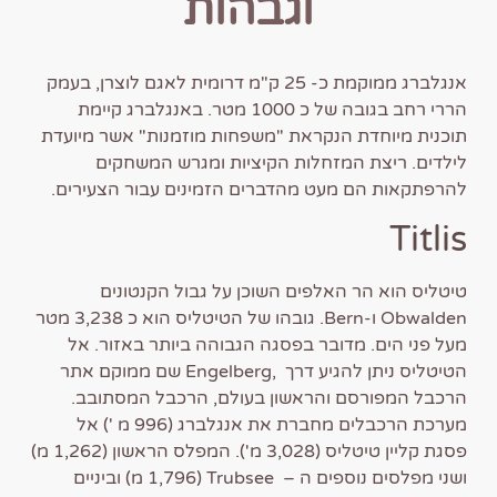
וגבהות
אנגלברג ממוקמת כ- 25 ק"מ דרומית לאגם לוצרן, בעמק
הררי רחב בגובה של כ 1000 מטר. באנגלברג קיימת
תוכנית מיוחדת הנקראת "משפחות מוזמנות" אשר מיועדת
לילדים. ריצת המזחלות הקיציות ומגרש המשחקים
להרפתקאות הם מעט מהדברים הזמינים עבור הצעירים.
Titlis
טיטליס הוא הר האלפים השוכן על גבול הקנטונים
Obwalden ו-Bern. גובהו של הטיטליס הוא כ 3,238 מטר
מעל פני הים. מדובר בפסגה הגבוהה ביותר באזור. אל
הטיטליס ניתן להגיע דרך ,Engelberg שם ממוקם אתר
הרכבל המפורסם והראשון בעולם, הרכבל המסתובב.
מערכת הרכבלים מחברת את אנגלברג (996 מ ') אל
פסגת קליין טיטליס (3,028 מ'). המפלס הראשון (1,262 מ)
ושני מפלסים נוספים ה – Trubsee (1,796 מ) וביניים