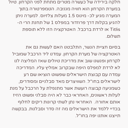
חלקה בירידה של כעשרה מטרים מתחת לפני הקרחון. טיול
במערת הקרחון הוא חוויה מגניבה. הטמפרטורה בתוך
המערה מגיע לכ- מינוס 1.5 מעלות צלזיוס. למערה ניתן
להגיע בקלות דרך פרוזדור במפלס 1 של תחנת הרי ה-
Titlis או לרדת ברכבל. האטרקציה הזו ללא תוספת
תשלום.
בסיום חציית הגשר, התלבטנו האם לעשות גם את
האטרקציה של מערת הקרחון. עמדנו ליד הרכבל שמוביל
לקרחון ופגשנו שוב את מדריכת טיולים שאז המליצה לנו
לא לרדת למפלס היפה שבקרוב אמליץ עליו. המדריכה
עמדה עם קבוצת הישראלים שפשוט הוציאו שם רע
לישראלים בחו"ל. השוויצרים מאד סבלניים ומסודרים,
כשמגיעה קבוצה רועשת אשר מתנפלת על הרכבל על מנת
לעלות ראשונים, האחראי כבר לא היה סבלני ופשוט הזיז
אותם אחורה. האחראי נתן לשתי קרונות ריקים לחלוף
בכדיי ללמד את הישראלים מה זה סדר וסבלנות. בבקשה
תייצגו אותנו יפה בחו"ל.