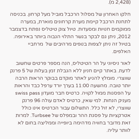
(2,428 מ).
חלקו האחרון של מסלול הרכבל מוביל מעל קרחון. בכניסה
לתחנת הרכבל קיימת מערת קרחונים מוארת, במערה
ממוקמים חנויות ומסעדות. טיול צוק טיטליס נפתח בדצמבר
2012, ניתן גם לבקר בגשר התלוי הגבוה ביותר באירופה.
בטיול זה ניתן לצפות בנופים מרהיבים של מרחביי
האלפים.
לאור ניסיוני על הר הטיטליס, הנה מספר פרטים שחשוב
לדעת. באתר קיים חניון ללא הגבלת זמן בעלות של 5 פרנק
שווצרי. מומלץ להגיע לאתר מוקדם בבוקר הראות הרבה
יותר טובה. מהשעה 11:00 בערך יורד ערפל כבד והראות
על הפסגות ממול לקויה. כרטיס חבר מועדון swiss pass
מעניק הנחות. למי שאין, כרטיס לאדם עולה 96 פרנק
שווצרי, לא זול כלל. התשלום עבור הכרטיס אינו כולל
אטרקציות על פסגת ההר ובמפלס של Turbsee. למרות
זאת מדובר בחוויה מדהימה ביופייה וממליצה בחום לא
לוותר עליה.