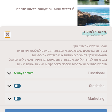
6 דברים שאפשר לעשות בראש הנקרה
לקרוא בבלוג שלי
אנחנו מכבדים את פרטיותך.
ייעדים מומלצים
באתר זה אנו עושים שימוש בקובצי העוגיות, המסייעים לנו לשפר את חוויית
המשתמש שלך, להציע תוכן מותאם אישית ולנתח את התנועה.
מדריכים ועזרים
באפשרותך לבחור אילו קובצי עוגיות תרצה לאפשר בהתאמה אישית. לחץ על קבל
הכל כדי להסכים או על דחיה הכל כדי לסרב לקובצי העוגיות שאינם חיוניים.
סוגי טיולים
Functional
Always active
צרו קשר (לא בשבת)
Statistics
לשליחת הודעת וואטסאפ
veyatsati.laolam@gmail.com
Marketing