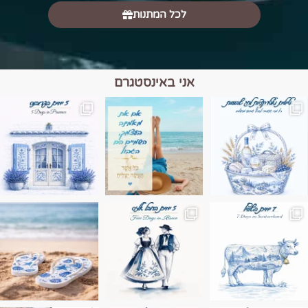
לכל המתנות
אני באינסטגרם
מים הם הגבול 💙🩵
ונופים בחבל אלזס צרפת
ה בחופשה שבו הכל נהיה פשוט יותר. החול, הי
Instagram post 17994326828955248
Instagram post 18