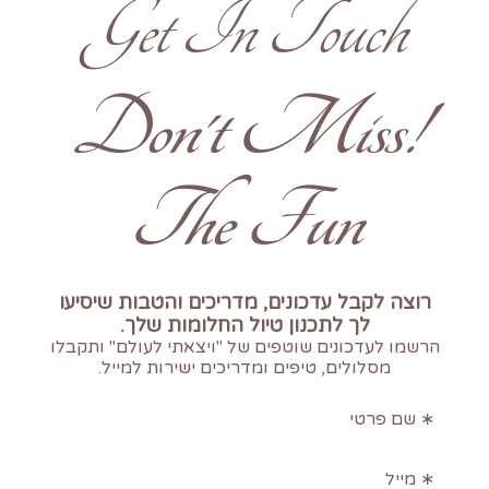
Get In Touch
!Don't Miss
The Fun